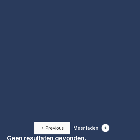
Manager Business Process
Vacature bekijken
40
uur
WO/MSc
Amsterdam
(Associate) Strategy Consultant
Vacature bekijken
Previous
Meer laden
Geen resultaten gevonden.