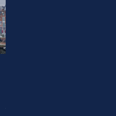
32
uur
300+
45+
13
Succesvolle
Partners
Collega's
trajecten