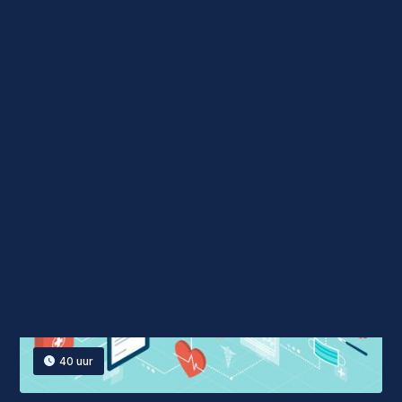
40
uur